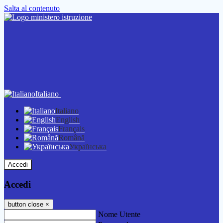
Salta al contenuto
Italiano
Italiano
English
Français
Română
Українська
Accedi
Accedi
button close
×
Nome Utente