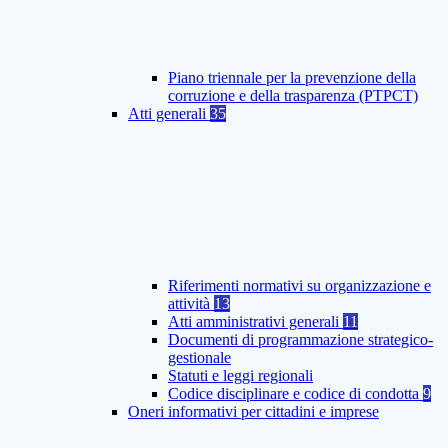
Piano triennale per la prevenzione della
corruzione e della trasparenza (PTPCT)
Atti generali
35
Riferimenti normativi su organizzazione e
attività
13
Atti amministrativi generali
11
Documenti di programmazione strategico-
gestionale
Statuti e leggi regionali
Codice disciplinare e codice di condotta
9
Oneri informativi per cittadini e imprese