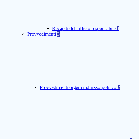
Recapiti dell'ufficio responsabile
1
Provvedimenti
3
Provvedimenti organi indirizzo-politico
2