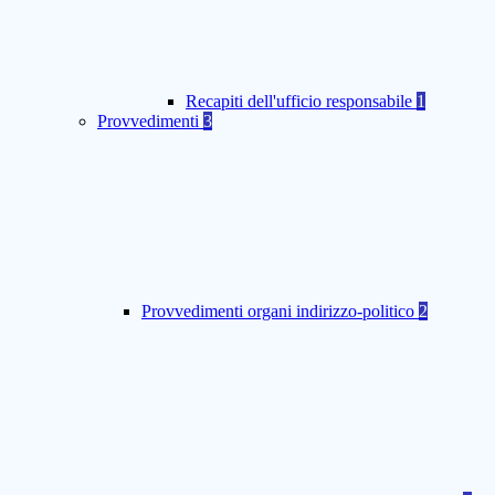
Recapiti dell'ufficio responsabile
1
Provvedimenti
3
Provvedimenti organi indirizzo-politico
2