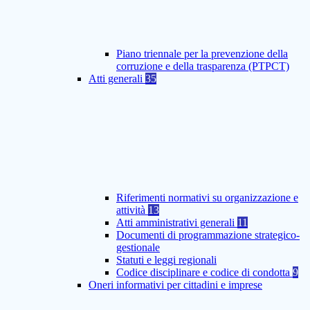
Piano triennale per la prevenzione della
corruzione e della trasparenza (PTPCT)
Atti generali
35
Riferimenti normativi su organizzazione e
attività
13
Atti amministrativi generali
11
Documenti di programmazione strategico-
gestionale
Statuti e leggi regionali
Codice disciplinare e codice di condotta
9
Oneri informativi per cittadini e imprese