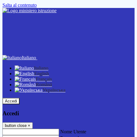
Salta al contenuto
Italiano
Italiano
English
Français
Română
Українська
Accedi
Accedi
button close
×
Nome Utente