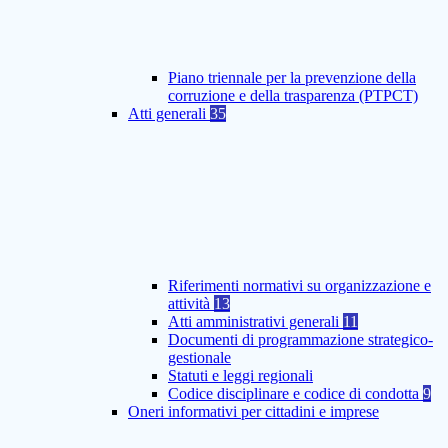
Piano triennale per la prevenzione della
corruzione e della trasparenza (PTPCT)
Atti generali
35
Riferimenti normativi su organizzazione e
attività
13
Atti amministrativi generali
11
Documenti di programmazione strategico-
gestionale
Statuti e leggi regionali
Codice disciplinare e codice di condotta
9
Oneri informativi per cittadini e imprese