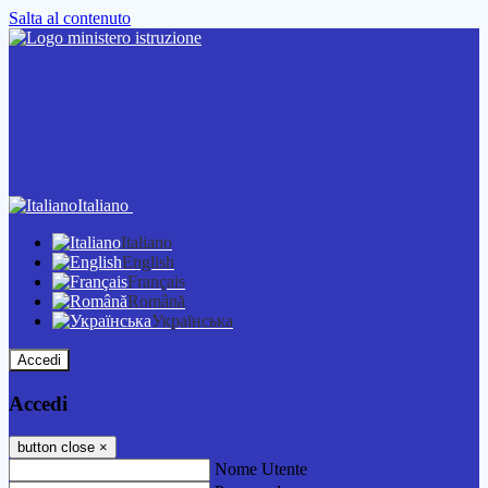
Salta al contenuto
Italiano
Italiano
English
Français
Română
Українська
Accedi
Accedi
button close
×
Nome Utente