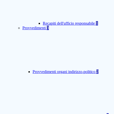
Recapiti dell'ufficio responsabile
1
Provvedimenti
3
Provvedimenti organi indirizzo-politico
2