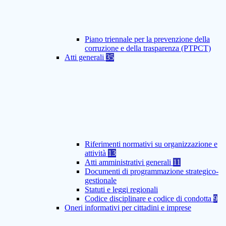
Piano triennale per la prevenzione della
corruzione e della trasparenza (PTPCT)
Atti generali
35
Riferimenti normativi su organizzazione e
attività
13
Atti amministrativi generali
11
Documenti di programmazione strategico-
gestionale
Statuti e leggi regionali
Codice disciplinare e codice di condotta
9
Oneri informativi per cittadini e imprese