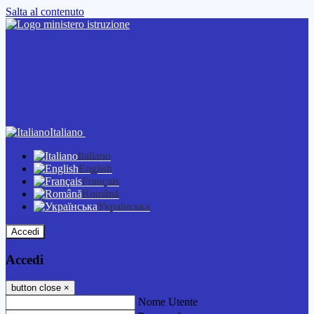
Salta al contenuto
Italiano
Italiano
English
Français
Română
Українська
Accedi
Accedi
button close
×
Nome Utente