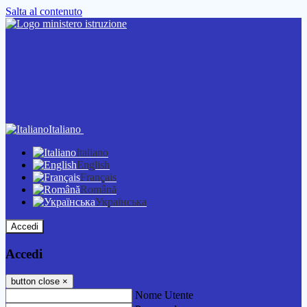
Salta al contenuto
Italiano
Italiano
English
Français
Română
Українська
Accedi
Accedi
button close
×
Nome Utente