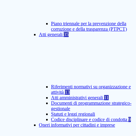
Piano triennale per la prevenzione della
corruzione e della trasparenza (PTPCT)
Atti generali
35
Riferimenti normativi su organizzazione e
attività
13
Atti amministrativi generali
11
Documenti di programmazione strategico-
gestionale
Statuti e leggi regionali
Codice disciplinare e codice di condotta
9
Oneri informativi per cittadini e imprese