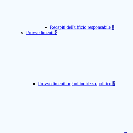
Recapiti dell'ufficio responsabile
1
Provvedimenti
3
Provvedimenti organi indirizzo-politico
2