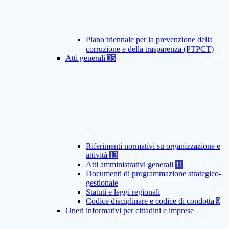
Piano triennale per la prevenzione della
corruzione e della trasparenza (PTPCT)
Atti generali
35
Riferimenti normativi su organizzazione e
attività
13
Atti amministrativi generali
11
Documenti di programmazione strategico-
gestionale
Statuti e leggi regionali
Codice disciplinare e codice di condotta
9
Oneri informativi per cittadini e imprese