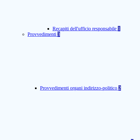
Recapiti dell'ufficio responsabile
1
Provvedimenti
3
Provvedimenti organi indirizzo-politico
2