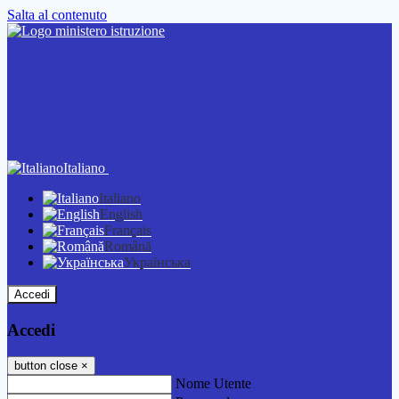
Salta al contenuto
Italiano
Italiano
English
Français
Română
Українська
Accedi
Accedi
button close
×
Nome Utente