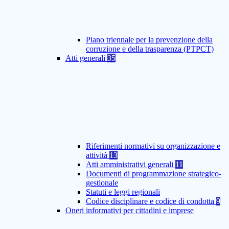
Piano triennale per la prevenzione della
corruzione e della trasparenza (PTPCT)
Atti generali
35
Riferimenti normativi su organizzazione e
attività
13
Atti amministrativi generali
11
Documenti di programmazione strategico-
gestionale
Statuti e leggi regionali
Codice disciplinare e codice di condotta
9
Oneri informativi per cittadini e imprese