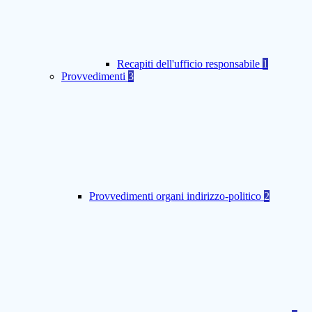
Recapiti dell'ufficio responsabile
1
Provvedimenti
3
Provvedimenti organi indirizzo-politico
2