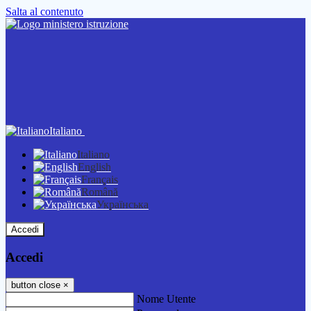
Salta al contenuto
Italiano
Italiano
English
Français
Română
Українська
Accedi
Accedi
button close
×
Nome Utente