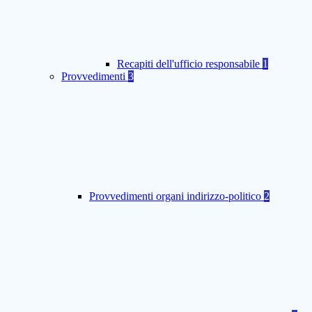
Recapiti dell'ufficio responsabile
1
Provvedimenti
3
Provvedimenti organi indirizzo-politico
2