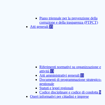
Piano triennale per la prevenzione della
corruzione e della trasparenza (PTPCT)
Atti generali
35
Riferimenti normativi su organizzazione e
attività
13
Atti amministrativi generali
11
Documenti di programmazione strategico-
gestionale
Statuti e leggi regionali
Codice disciplinare e codice di condotta
9
Oneri informativi per cittadini e imprese