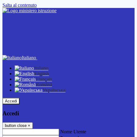
Salta al contenuto
Italiano
Italiano
English
Français
Română
Українська
Accedi
Accedi
button close
×
Nome Utente