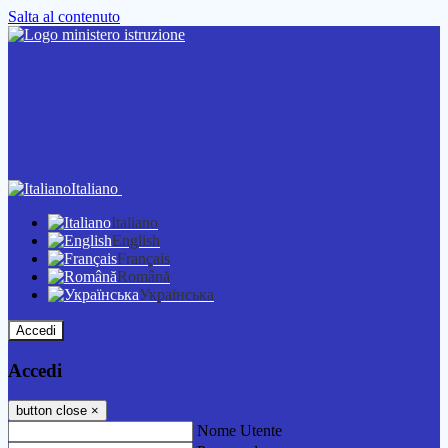
Salta al contenuto
Italiano
Italiano
English
Français
Română
Українська
Accedi
Accedi
button close
×
Nome Utente