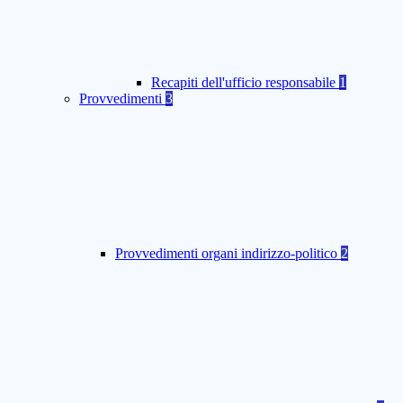
Recapiti dell'ufficio responsabile
1
Provvedimenti
3
Provvedimenti organi indirizzo-politico
2