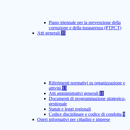
Piano triennale per la prevenzione della
corruzione e della trasparenza (PTPCT)
Atti generali
35
Riferimenti normativi su organizzazione e
attività
13
Atti amministrativi generali
11
Documenti di programmazione strategico-
gestionale
Statuti e leggi regionali
Codice disciplinare e codice di condotta
9
Oneri informativi per cittadini e imprese