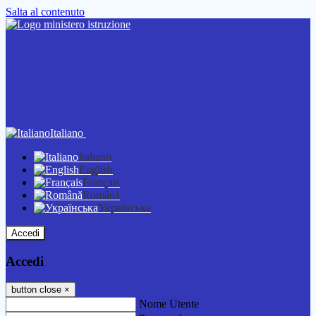
Salta al contenuto
Italiano
Italiano
English
Français
Română
Українська
Accedi
Accedi
button close
×
Nome Utente