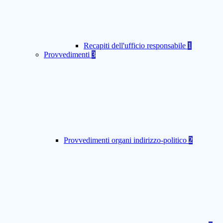
Recapiti dell'ufficio responsabile
1
Provvedimenti
3
Provvedimenti organi indirizzo-politico
2