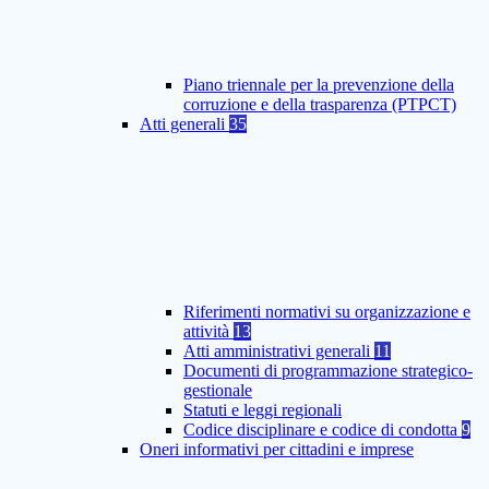
Piano triennale per la prevenzione della
corruzione e della trasparenza (PTPCT)
Atti generali
35
Riferimenti normativi su organizzazione e
attività
13
Atti amministrativi generali
11
Documenti di programmazione strategico-
gestionale
Statuti e leggi regionali
Codice disciplinare e codice di condotta
9
Oneri informativi per cittadini e imprese