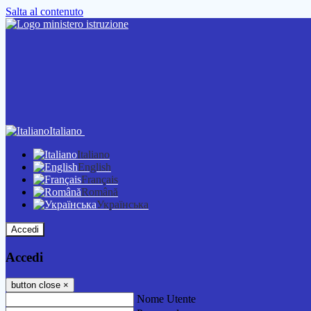
Salta al contenuto
Italiano
Italiano
English
Français
Română
Українська
Accedi
Accedi
button close
×
Nome Utente