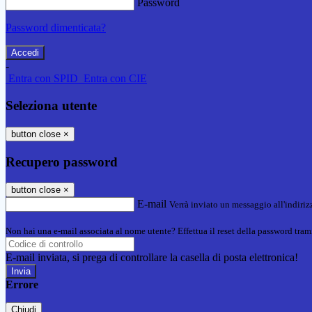
Password
Password dimenticata?
-
Entra con SPID
Entra con CIE
Seleziona utente
button close
×
Recupero password
button close
×
E-mail
Verrà inviato un messaggio all'indirizz
Non hai una e-mail associata al nome utente? Effettua il reset della password tram
E-mail inviata, si prega di controllare la casella di posta elettronica!
Errore
Chiudi