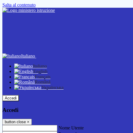
Salta al contenuto
Italiano
Italiano
English
Français
Română
Українська
Accedi
Accedi
button close
×
Nome Utente