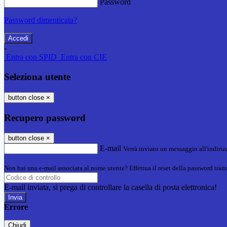
Password
Password dimenticata?
-
Entra con SPID
Entra con CIE
Seleziona utente
button close
×
Recupero password
button close
×
E-mail
Verrà inviato un messaggio all'indirizz
Non hai una e-mail associata al nome utente? Effettua il reset della password tram
E-mail inviata, si prega di controllare la casella di posta elettronica!
Errore
Chiudi