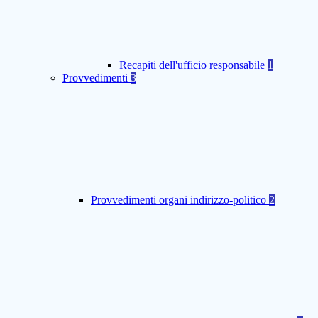
Recapiti dell'ufficio responsabile
1
Provvedimenti
3
Provvedimenti organi indirizzo-politico
2