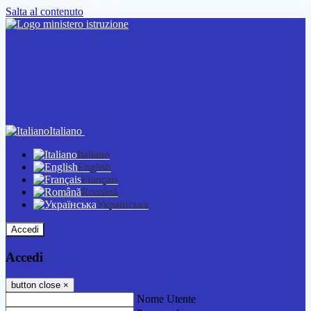
Salta al contenuto
Italiano
Italiano
English
Français
Română
Українська
Accedi
Accedi
button close
×
Nome Utente