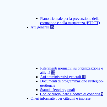
Piano triennale per la prevenzione della
corruzione e della trasparenza (PTPCT)
Atti generali
35
Riferimenti normativi su organizzazione e
attività
13
Atti amministrativi generali
11
Documenti di programmazione strategico-
gestionale
Statuti e leggi regionali
Codice disciplinare e codice di condotta
9
Oneri informativi per cittadini e imprese