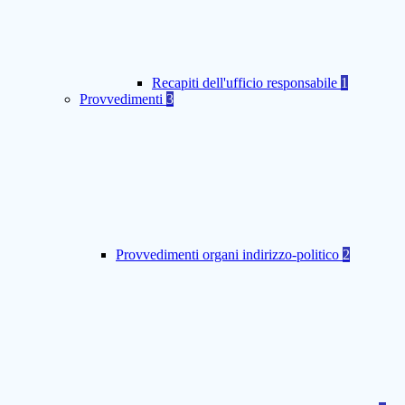
Recapiti dell'ufficio responsabile
1
Provvedimenti
3
Provvedimenti organi indirizzo-politico
2