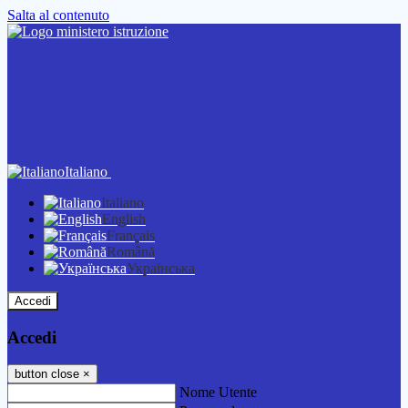
Salta al contenuto
Italiano
Italiano
English
Français
Română
Українська
Accedi
Accedi
button close
×
Nome Utente