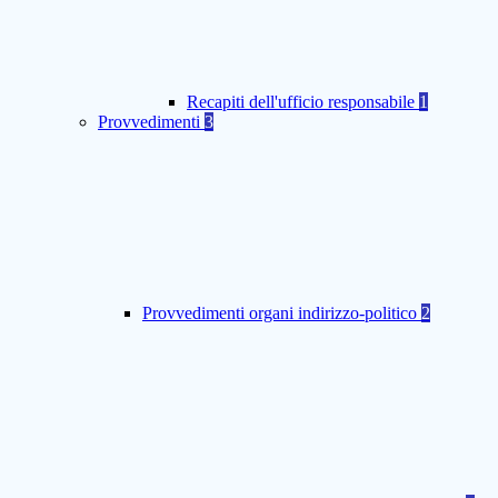
Recapiti dell'ufficio responsabile
1
Provvedimenti
3
Provvedimenti organi indirizzo-politico
2