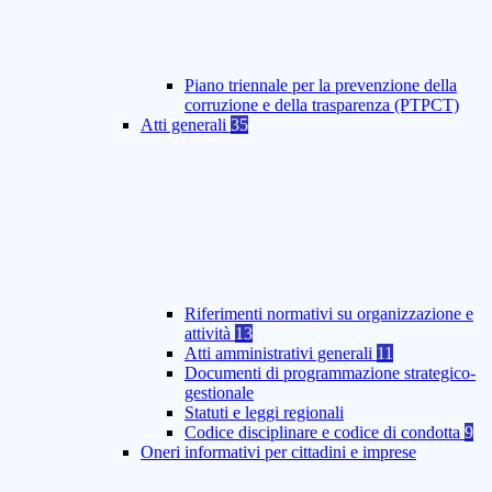
Piano triennale per la prevenzione della
corruzione e della trasparenza (PTPCT)
Atti generali
35
Riferimenti normativi su organizzazione e
attività
13
Atti amministrativi generali
11
Documenti di programmazione strategico-
gestionale
Statuti e leggi regionali
Codice disciplinare e codice di condotta
9
Oneri informativi per cittadini e imprese