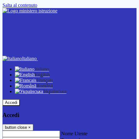
Salta al contenuto
Italiano
Italiano
English
Français
Română
Українська
Accedi
Accedi
button close
×
Nome Utente