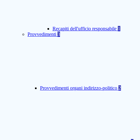
Recapiti dell'ufficio responsabile
1
Provvedimenti
3
Provvedimenti organi indirizzo-politico
2