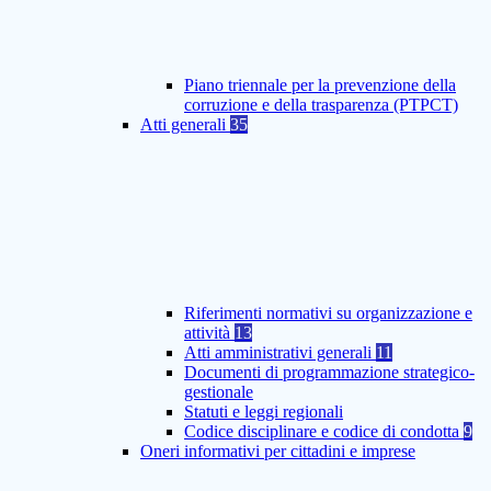
Piano triennale per la prevenzione della
corruzione e della trasparenza (PTPCT)
Atti generali
35
Riferimenti normativi su organizzazione e
attività
13
Atti amministrativi generali
11
Documenti di programmazione strategico-
gestionale
Statuti e leggi regionali
Codice disciplinare e codice di condotta
9
Oneri informativi per cittadini e imprese