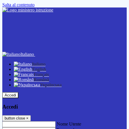
Salta al contenuto
Italiano
Italiano
English
Français
Română
Українська
Accedi
Accedi
button close
×
Nome Utente