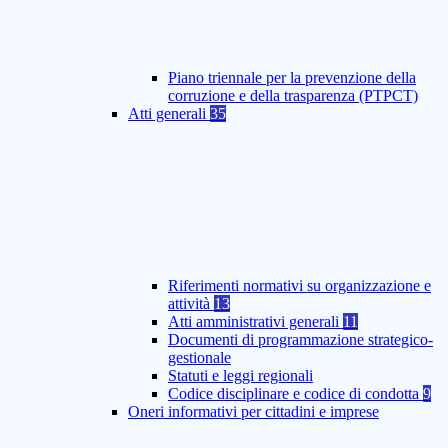
Piano triennale per la prevenzione della
corruzione e della trasparenza (PTPCT)
Atti generali
35
Riferimenti normativi su organizzazione e
attività
13
Atti amministrativi generali
11
Documenti di programmazione strategico-
gestionale
Statuti e leggi regionali
Codice disciplinare e codice di condotta
9
Oneri informativi per cittadini e imprese