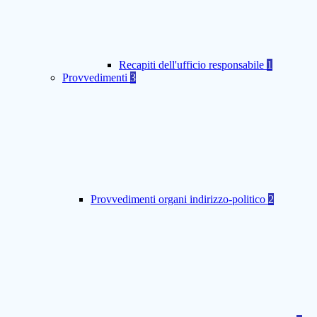
Recapiti dell'ufficio responsabile
1
Provvedimenti
3
Provvedimenti organi indirizzo-politico
2