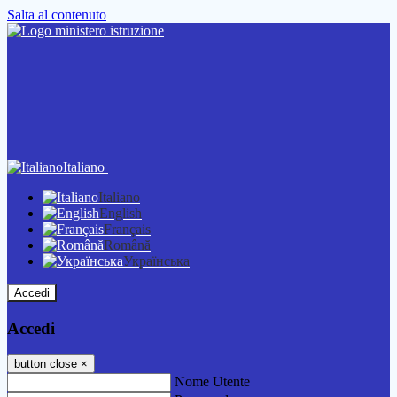
Salta al contenuto
Italiano
Italiano
English
Français
Română
Українська
Accedi
Accedi
button close
×
Nome Utente