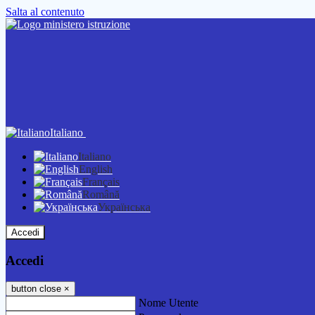
Salta al contenuto
Italiano
Italiano
English
Français
Română
Українська
Accedi
Accedi
button close
×
Nome Utente