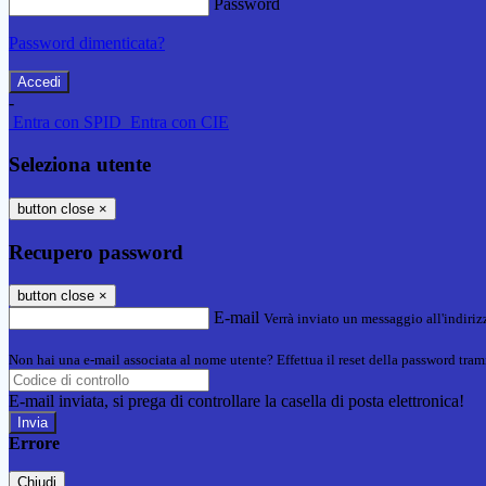
Password
Password dimenticata?
-
Entra con SPID
Entra con CIE
Seleziona utente
button close
×
Recupero password
button close
×
E-mail
Verrà inviato un messaggio all'indirizz
Non hai una e-mail associata al nome utente? Effettua il reset della password tram
E-mail inviata, si prega di controllare la casella di posta elettronica!
Errore
Chiudi