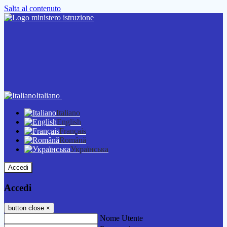
Salta al contenuto
Italiano
Italiano
English
Français
Română
Українська
Accedi
Accedi
button close
×
Nome Utente