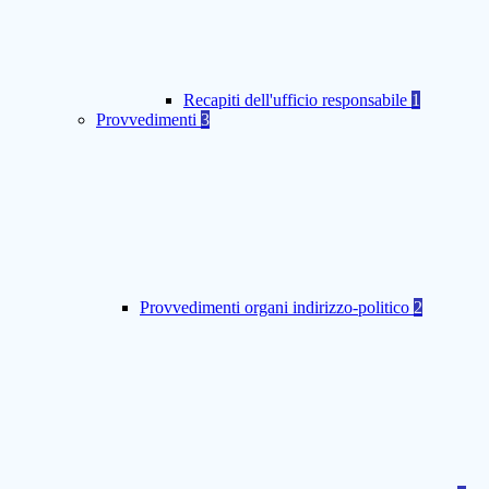
Recapiti dell'ufficio responsabile
1
Provvedimenti
3
Provvedimenti organi indirizzo-politico
2