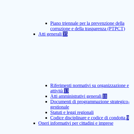
Piano triennale per la prevenzione della
corruzione e della trasparenza (PTPCT)
Atti generali
35
Riferimenti normativi su organizzazione e
attività
13
Atti amministrativi generali
11
Documenti di programmazione strategico-
gestionale
Statuti e leggi regionali
Codice disciplinare e codice di condotta
9
Oneri informativi per cittadini e imprese