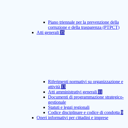
Piano triennale per la prevenzione della
corruzione e della trasparenza (PTPCT)
Atti generali
35
Riferimenti normativi su organizzazione e
attività
13
Atti amministrativi generali
11
Documenti di programmazione strategico-
gestionale
Statuti e leggi regionali
Codice disciplinare e codice di condotta
9
Oneri informativi per cittadini e imprese