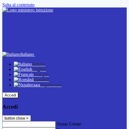
Salta al contenuto
Italiano
Italiano
English
Français
Română
Українська
Accedi
Accedi
button close
×
Nome Utente