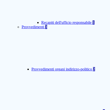
Recapiti dell'ufficio responsabile
1
Provvedimenti
3
Provvedimenti organi indirizzo-politico
2