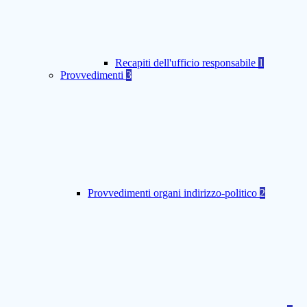
Recapiti dell'ufficio responsabile
1
Provvedimenti
3
Provvedimenti organi indirizzo-politico
2