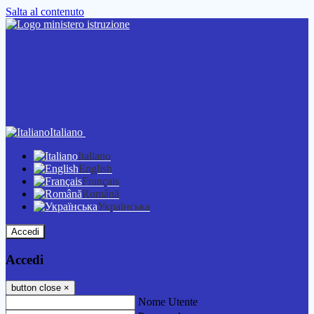
Salta al contenuto
Italiano
Italiano
English
Français
Română
Українська
Accedi
Accedi
button close
×
Nome Utente