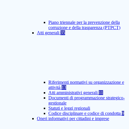
Piano triennale per la prevenzione della
corruzione e della trasparenza (PTPCT)
Atti generali
35
Riferimenti normativi su organizzazione e
attività
13
Atti amministrativi generali
11
Documenti di programmazione strategico-
gestionale
Statuti e leggi regionali
Codice disciplinare e codice di condotta
9
Oneri informativi per cittadini e imprese