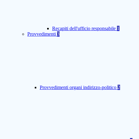
Recapiti dell'ufficio responsabile
1
Provvedimenti
3
Provvedimenti organi indirizzo-politico
2