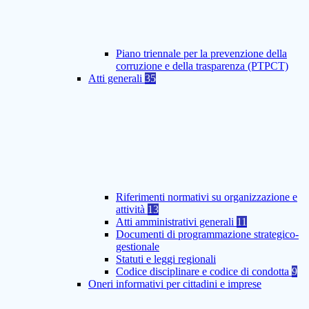
Piano triennale per la prevenzione della
corruzione e della trasparenza (PTPCT)
Atti generali
35
Riferimenti normativi su organizzazione e
attività
13
Atti amministrativi generali
11
Documenti di programmazione strategico-
gestionale
Statuti e leggi regionali
Codice disciplinare e codice di condotta
9
Oneri informativi per cittadini e imprese