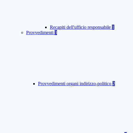
Recapiti dell'ufficio responsabile
1
Provvedimenti
3
Provvedimenti organi indirizzo-politico
2