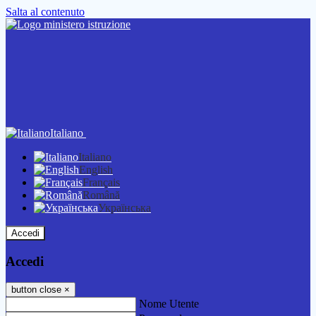
Salta al contenuto
Italiano
Italiano
English
Français
Română
Українська
Accedi
Accedi
button close
×
Nome Utente