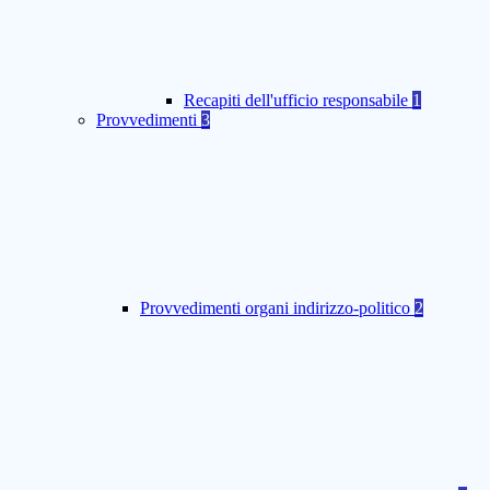
Recapiti dell'ufficio responsabile
1
Provvedimenti
3
Provvedimenti organi indirizzo-politico
2