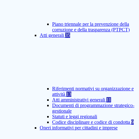
Piano triennale per la prevenzione della
corruzione e della trasparenza (PTPCT)
Atti generali
35
Riferimenti normativi su organizzazione e
attività
13
Atti amministrativi generali
11
Documenti di programmazione strategico-
gestionale
Statuti e leggi regionali
Codice disciplinare e codice di condotta
9
Oneri informativi per cittadini e imprese