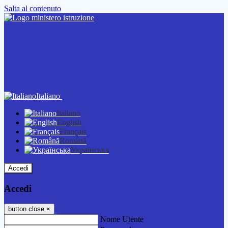
Salta al contenuto
Italiano
Italiano
English
Français
Română
Українська
Accedi
Accedi
button close
×
Nome Utente