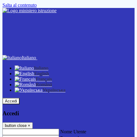
Salta al contenuto
Italiano
Italiano
English
Français
Română
Українська
Accedi
Accedi
button close
×
Nome Utente