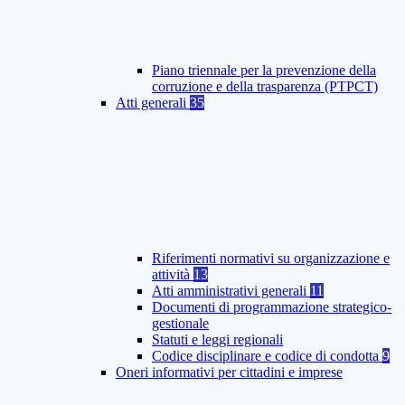
Piano triennale per la prevenzione della
corruzione e della trasparenza (PTPCT)
Atti generali
35
Riferimenti normativi su organizzazione e
attività
13
Atti amministrativi generali
11
Documenti di programmazione strategico-
gestionale
Statuti e leggi regionali
Codice disciplinare e codice di condotta
9
Oneri informativi per cittadini e imprese