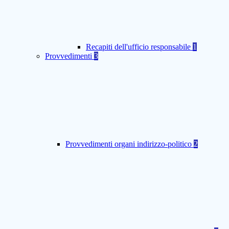
Recapiti dell'ufficio responsabile
1
Provvedimenti
3
Provvedimenti organi indirizzo-politico
2