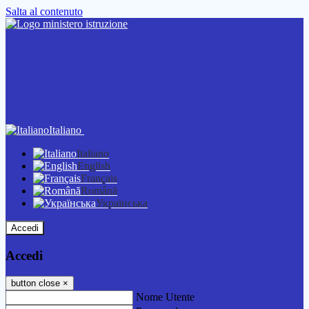
Salta al contenuto
Italiano
Italiano
English
Français
Română
Українська
Accedi
Accedi
button close
×
Nome Utente