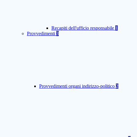
Recapiti dell'ufficio responsabile
1
Provvedimenti
3
Provvedimenti organi indirizzo-politico
2