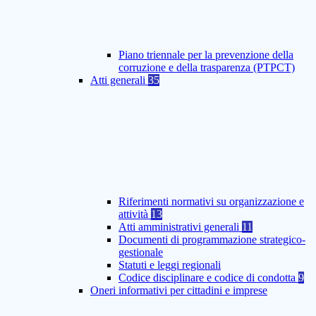
Piano triennale per la prevenzione della
corruzione e della trasparenza (PTPCT)
Atti generali
35
Riferimenti normativi su organizzazione e
attività
13
Atti amministrativi generali
11
Documenti di programmazione strategico-
gestionale
Statuti e leggi regionali
Codice disciplinare e codice di condotta
9
Oneri informativi per cittadini e imprese