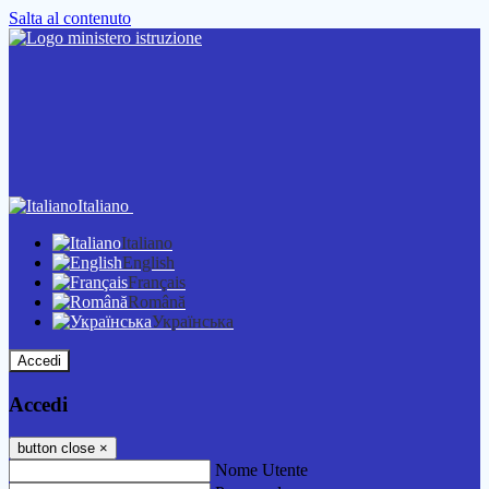
Salta al contenuto
Italiano
Italiano
English
Français
Română
Українська
Accedi
Accedi
button close
×
Nome Utente