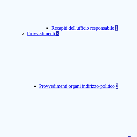
Recapiti dell'ufficio responsabile
1
Provvedimenti
3
Provvedimenti organi indirizzo-politico
2