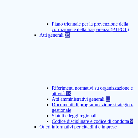
Piano triennale per la prevenzione della
corruzione e della trasparenza (PTPCT)
Atti generali
35
Riferimenti normativi su organizzazione e
attività
13
Atti amministrativi generali
11
Documenti di programmazione strategico-
gestionale
Statuti e leggi regionali
Codice disciplinare e codice di condotta
9
Oneri informativi per cittadini e imprese