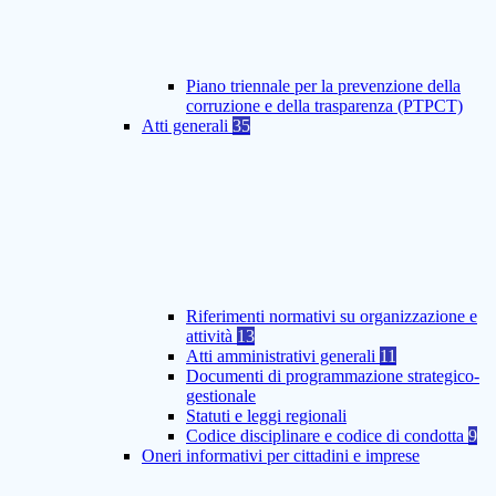
Piano triennale per la prevenzione della
corruzione e della trasparenza (PTPCT)
Atti generali
35
Riferimenti normativi su organizzazione e
attività
13
Atti amministrativi generali
11
Documenti di programmazione strategico-
gestionale
Statuti e leggi regionali
Codice disciplinare e codice di condotta
9
Oneri informativi per cittadini e imprese