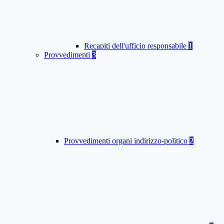
Recapiti dell'ufficio responsabile
1
Provvedimenti
3
Provvedimenti organi indirizzo-politico
2