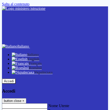
Salta al contenuto
Italiano
Italiano
English
Français
Română
Українська
Accedi
Accedi
button close
×
Nome Utente