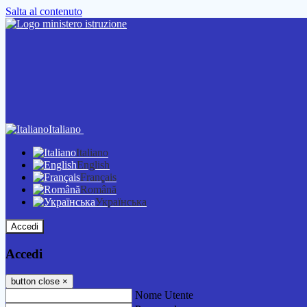
Salta al contenuto
Italiano
Italiano
English
Français
Română
Українська
Accedi
Accedi
button close
×
Nome Utente