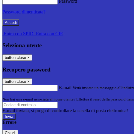
Password
Password dimenticata?
-
Entra con SPID
Entra con CIE
Seleziona utente
button close
×
Recupero password
button close
×
E-mail
Verrà inviato un messaggio all'indirizz
Non hai una e-mail associata al nome utente? Effettua il reset della password tram
E-mail inviata, si prega di controllare la casella di posta elettronica!
Errore
Chiudi