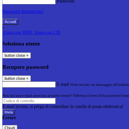
Password
Password dimenticata?
-
Entra con SPID
Entra con CIE
Seleziona utente
button close
×
Recupero password
button close
×
E-mail
Verrà inviato un messaggio all'indirizz
Non hai una e-mail associata al nome utente? Effettua il reset della password tram
E-mail inviata, si prega di controllare la casella di posta elettronica!
Errore
Chiudi