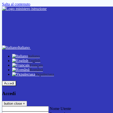
Salta al contenuto
Italiano
Italiano
English
Français
Română
Українська
Accedi
Accedi
button close
×
Nome Utente