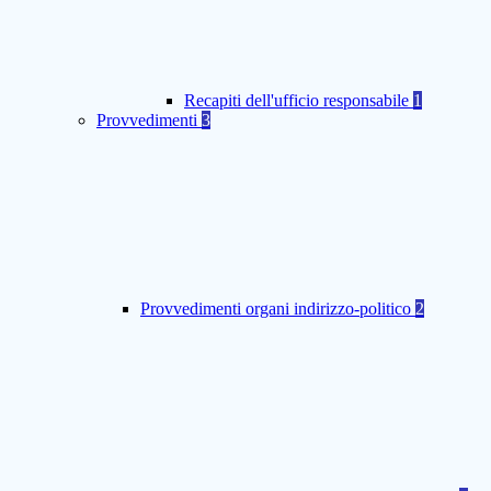
Recapiti dell'ufficio responsabile
1
Provvedimenti
3
Provvedimenti organi indirizzo-politico
2