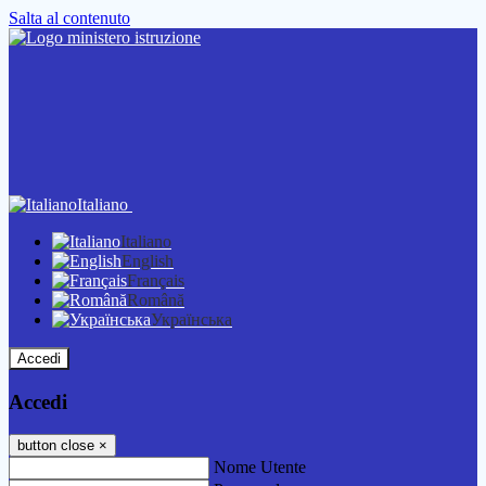
Salta al contenuto
Italiano
Italiano
English
Français
Română
Українська
Accedi
Accedi
button close
×
Nome Utente