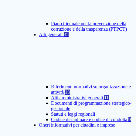
Piano triennale per la prevenzione della
corruzione e della trasparenza (PTPCT)
Atti generali
35
Riferimenti normativi su organizzazione e
attività
13
Atti amministrativi generali
11
Documenti di programmazione strategico-
gestionale
Statuti e leggi regionali
Codice disciplinare e codice di condotta
9
Oneri informativi per cittadini e imprese