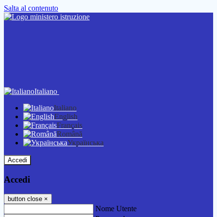
Salta al contenuto
Italiano
Italiano
English
Français
Română
Українська
Accedi
Accedi
button close
×
Nome Utente