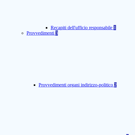
Recapiti dell'ufficio responsabile
1
Provvedimenti
3
Provvedimenti organi indirizzo-politico
2