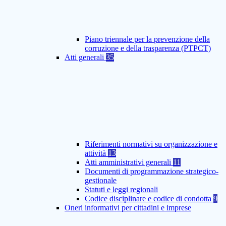
Piano triennale per la prevenzione della
corruzione e della trasparenza (PTPCT)
Atti generali
35
Riferimenti normativi su organizzazione e
attività
13
Atti amministrativi generali
11
Documenti di programmazione strategico-
gestionale
Statuti e leggi regionali
Codice disciplinare e codice di condotta
9
Oneri informativi per cittadini e imprese