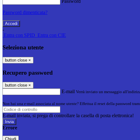
Password
Password dimenticata?
-
Entra con SPID
Entra con CIE
Seleziona utente
button close
×
Recupero password
button close
×
E-mail
Verrà inviato un messaggio all'indirizz
Non hai una e-mail associata al nome utente? Effettua il reset della password tram
E-mail inviata, si prega di controllare la casella di posta elettronica!
Errore
Chiudi