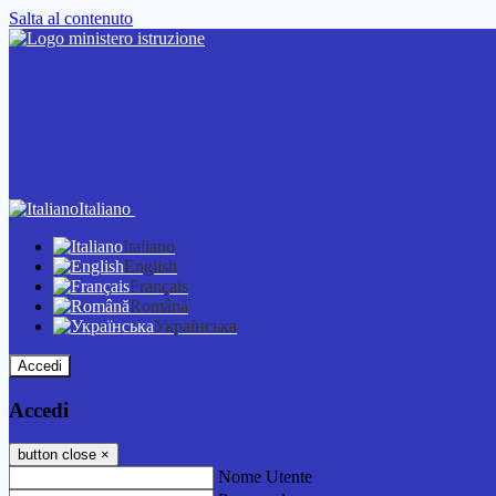
Salta al contenuto
Italiano
Italiano
English
Français
Română
Українська
Accedi
Accedi
button close
×
Nome Utente