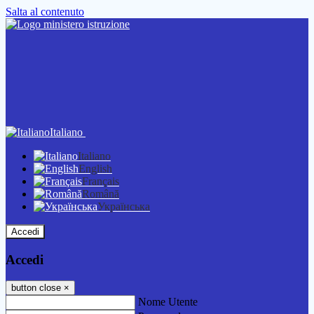
Salta al contenuto
Italiano
Italiano
English
Français
Română
Українська
Accedi
Accedi
button close
×
Nome Utente