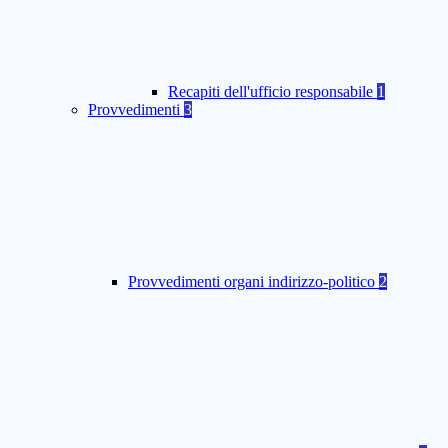
Recapiti dell'ufficio responsabile
1
Provvedimenti
3
Provvedimenti organi indirizzo-politico
2