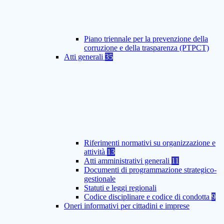
Piano triennale per la prevenzione della
corruzione e della trasparenza (PTPCT)
Atti generali
35
Riferimenti normativi su organizzazione e
attività
13
Atti amministrativi generali
11
Documenti di programmazione strategico-
gestionale
Statuti e leggi regionali
Codice disciplinare e codice di condotta
9
Oneri informativi per cittadini e imprese