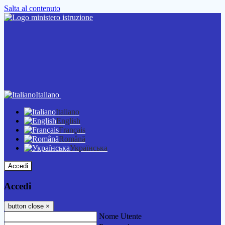
Salta al contenuto
Italiano
Italiano
English
Français
Română
Українська
Accedi
Accedi
button close
×
Nome Utente