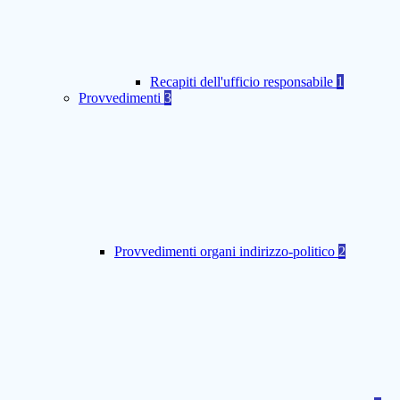
Recapiti dell'ufficio responsabile
1
Provvedimenti
3
Provvedimenti organi indirizzo-politico
2