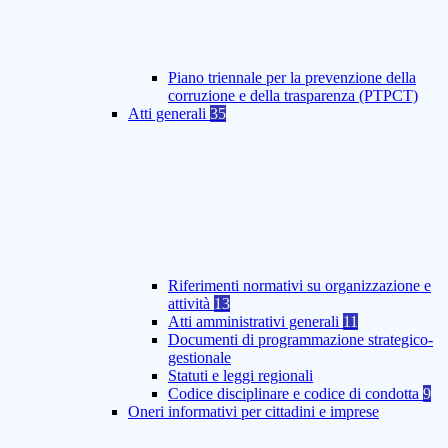
Piano triennale per la prevenzione della
corruzione e della trasparenza (PTPCT)
Atti generali
35
Riferimenti normativi su organizzazione e
attività
13
Atti amministrativi generali
11
Documenti di programmazione strategico-
gestionale
Statuti e leggi regionali
Codice disciplinare e codice di condotta
9
Oneri informativi per cittadini e imprese